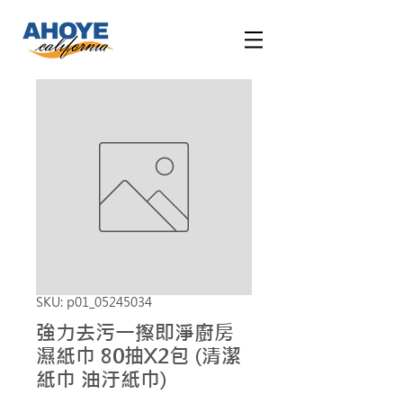
SKU: p01_05245034
強力去污一擦即淨廚房
濕紙巾 80抽X2包 (清潔
紙巾 油汙紙巾)