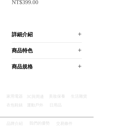
Price
NT$399.00
詳細介紹
點選前往觀看詳細介紹
商品特色
珍珠紋路：3D立體強效清潔力
商品規格
清新氣味：檸檬精華去汙除異味
溫和護手：不刺激成分呵護雙手
AHOYE 強力去污一擦即淨廚房濕紙
快速清潔：取出即用省時省力
巾 80抽X2包 (清潔紙巾 油汙紙巾)
多途清潔：廚房必備全能助手
商品型號：p01_05245034
3C與周邊
家用電器
美妝保養
生活雜貨
主要材質：無坊布
商品尺寸：16*9.5*6cm
衣包鞋錶
運動戶外
日用品
商品重量(g)：265
產地名稱：中國大陸
代理商：亞桓有限公司
我們的優勢
品牌介紹
交易條件