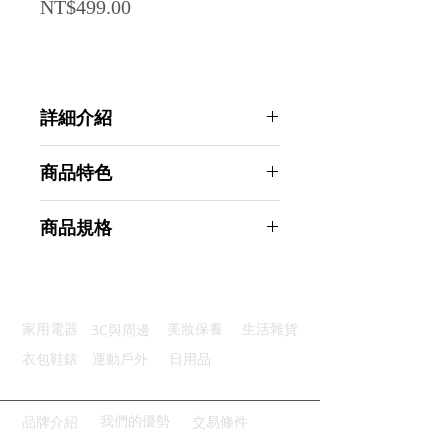
Price
NT$499.00
詳細介紹
點選前往觀看詳細介紹
商品特色
三檔風力：輕鬆調整涼爽強度
商品規格
五片扇葉：風勁柔和氣流均勻
低噪靜音：運轉安靜不擾清淨
AHOYE 超輕薄便攜三檔轉速USB桌
便利充電：多種設備都能使用
上風扇 (便攜風扇 露營風扇 桌立風
桌面穩放：扁平省空間平放好收
扇)
3C與周邊
家用電器
美妝保養
生活雜貨
商品型號：p01_05245210
主要材質：塑膠
衣包鞋錶
運動戶外
日用品
商品尺寸：18*15*5cm
商品重量(g)：210
產地名稱：中國大陸
我們的優勢
品牌介紹
交易條件
代理商：亞桓有限公司