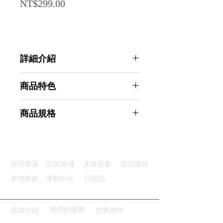
Price
NT$299.00
詳細介紹
點選前往觀看詳細介紹
商品特色
防磨加厚：減壓設計保護後腳跟
商品規格
立體貼合：服貼腳型減少摩擦
強力背膠：牢固黏貼不易殘膠
AHOYE 新升級防磨加厚後腳跟貼 8
柔軟泡棉：舒適支撐有效減壓
雙入組 (鞋貼 後跟貼 防磨貼 防磨腳
多鞋通用：多種鞋款都適合使用
貼)
3C與周邊
家用電器
美妝保養
生活雜貨
商品型號：p01_05245205
主要材質：針織布
衣包鞋錶
運動戶外
日用品
商品尺寸：9.5*3.3*0.5cm
商品重量(g)：5
產地名稱：中國大陸
我們的優勢
品牌介紹
交易條件
代理商：亞桓有限公司