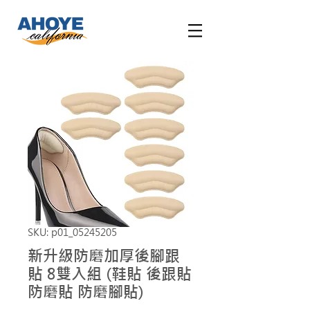
SKU: p01_05245205
新升級防磨加厚後腳跟
貼 8雙入組 (鞋貼 後跟貼
防磨貼 防磨腳貼)