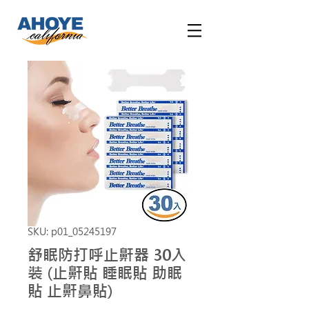
SKU: p01_05245197
舒眠防打呼止鼾器 30入
裝 (止鼾貼 睡眠貼 助眠
貼 止鼾鼻貼)