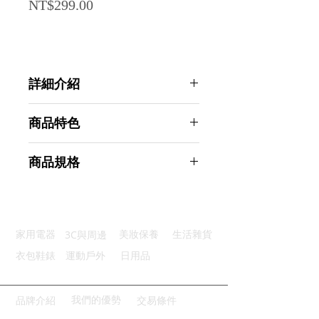
Price
NT$299.00
詳細介紹
點選前往觀看詳細介紹
商品特色
隱形設計：透明貼片使用不突兀
商品規格
柔軟服貼：貼合鼻型穩固不移位
改善打呼：輕撐鼻道減少雜音
AHOYE 舒眠防打呼止鼾器 30入裝
撕貼方便：獨立包裝操作直覺
(止鼾貼 睡眠貼 助眠貼 止鼾鼻貼)
攜帶方便：體積小適合外出旅行
商品型號：p01_05245197
3C與周邊
家用電器
美妝保養
生活雜貨
主要材質：PE
商品尺寸：9*3*0.1cm
衣包鞋錶
運動戶外
日用品
商品重量(g)：1
產地名稱：中國大陸
代理商：亞桓有限公司
我們的優勢
品牌介紹
交易條件