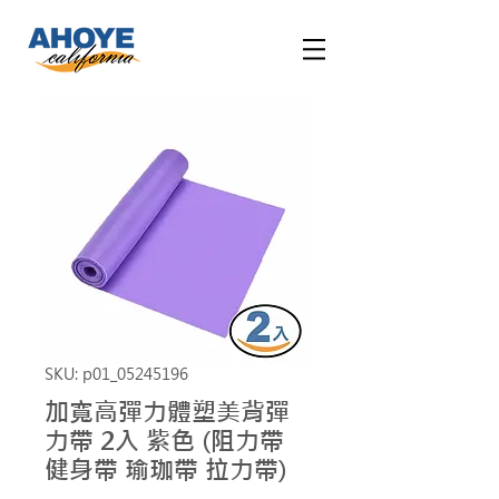
SKU: p01_05245196
加寬高彈力體塑美背彈
力帶 2入 紫色 (阻力帶
健身帶 瑜珈帶 拉力帶)