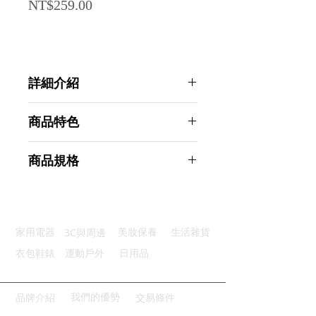
Price
NT$259.00
詳細介紹
點選前往觀看詳細介紹
商品特色
天然乳膠：親膚柔軟安全無異味
商品規格
高彈不斷：8倍拉力耐拉耐用
全身訓練：一條搞定全身線條
AHOYE 加寬高彈力體塑美背彈力帶
尺寸剛好：舒適長寬剛剛好
2入 紫色 (阻力帶 健身帶 瑜珈帶 拉
輕巧可收：隨捲隨帶不佔空間
力帶)
3C與周邊
家用電器
美妝保養
生活雜貨
商品型號：p01_05245196
主要材質：TPE
衣包鞋錶
運動戶外
日用品
商品尺寸：200*15*1cm
商品重量(g)：91
產地名稱：中國大陸
我們的優勢
品牌介紹
交易條件
代理商：亞桓有限公司