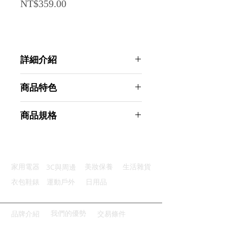
Price
NT$359.00
詳細介紹
點選前往觀看詳細介紹
商品特色
優質材質：TPR材質安全無味
商品規格
手感紓壓：握壓放鬆舒緩壓力
初階強度：20LB適合新手
AHOYE TPR手部復健握力球 20lb 2
不易掉落：止滑繩設計操作穩定
入 (握力器 筋膜球 腕力器 手力鍛練
輕巧便攜：手掌大小隨手使用
器)
3C與周邊
家用電器
美妝保養
生活雜貨
商品型號：p01_05245183
主要材質：乳膠
衣包鞋錶
運動戶外
日用品
商品尺寸：6.5*6.54*6.5cm
商品重量(g)：45
產地名稱：中國大陸
我們的優勢
品牌介紹
交易條件
代理商：亞桓有限公司