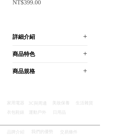
Price
NT$399.00
詳細介紹
點選前往觀看詳細介紹
商品特色
防水抗污： 輕輕一擦保持乾淨
商品規格
隱私遮蔽：防窺效果安心自在
靜電吸附：噴水即貼不傷窗戶
AHOYE 加大加寬無膠靜電玻璃貼
簡單操作：簡單步驟輕鬆貼好
70X300CM 1入 月牙炫彩光款 (窗貼
用途廣泛：玻璃平面都能適用
靜電貼)
3C與周邊
家用電器
美妝保養
生活雜貨
商品型號：p01_05245177
主要材質：PVC
衣包鞋錶
運動戶外
日用品
商品尺寸：300*70*0.1cm
商品重量(g)：575
產地名稱：中國大陸
我們的優勢
品牌介紹
交易條件
代理商：亞桓有限公司