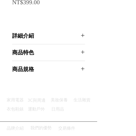
Price
NT$399.00
詳細介紹
點選前往觀看詳細介紹
商品特色
優質材質：不鏽鋼製耐用防鏽
商品規格
三件齊全：多尺寸靈活又好搭
可拆腳架：靈活切換蒸煮模式
AHOYE 可疊加不鏽鋼電鍋料理蒸盤
圓潤邊角：防刮不割手好安心
3件組 (蒸架 蒸籠架 蒸菜盤 加熱架 )
疊加收納：不占廚房空間好收納
商品型號：p01_05245173
3C與周邊
家用電器
美妝保養
生活雜貨
主要材質：不鏽鋼
商品尺寸：22*22*4.5cm
衣包鞋錶
運動戶外
日用品
商品重量(g)：215
產地名稱：中國大陸
代理商：亞桓有限公司
我們的優勢
品牌介紹
交易條件