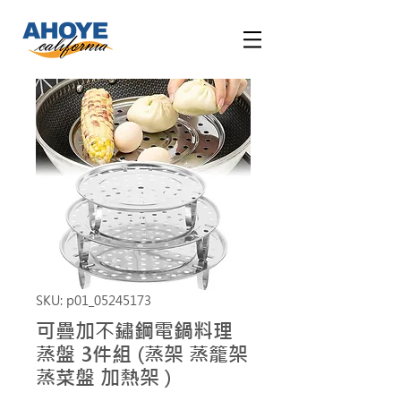
SKU: p01_05245173
可疊加不鏽鋼電鍋料理
蒸盤 3件組 (蒸架 蒸籠架
蒸菜盤 加熱架 )