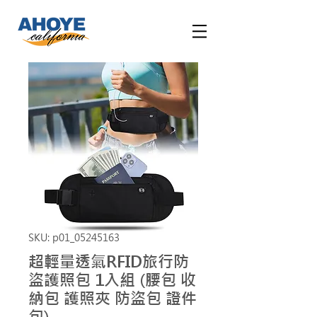
SKU: p01_05245163
超輕量透氣RFID旅行防
盜護照包 1入組 (腰包 收
納包 護照夾 防盜包 證件