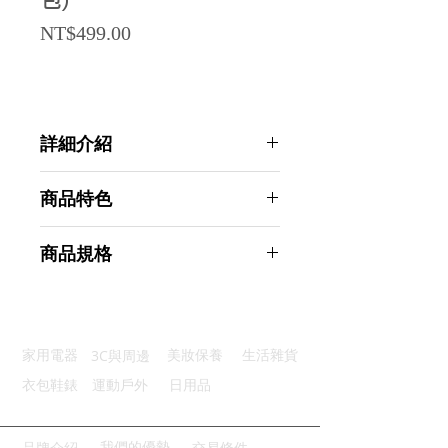
包)
Price
NT$499.00
詳細介紹
點選前往觀看詳細介紹
商品特色
優質材質：防潑水材質小雨也不怕
商品規格
多層收納：證件現金可分區放
防偷掃卡：RFID防護更安心
AHOYE 超輕量透氣RFID旅行防盜護
內掛設計：把鑰匙固定不會亂跑
照包 1入組 (腰包 收納包 護照夾 防
透氣背負：久背不悶透氣排汗
盜包 證件包)
3C與周邊
家用電器
美妝保養
生活雜貨
商品型號：p01_05245163
主要材質：尼龍
衣包鞋錶
運動戶外
日用品
商品尺寸：19*15*4cm
商品重量(g)：125
產地名稱：中國大陸
我們的優勢