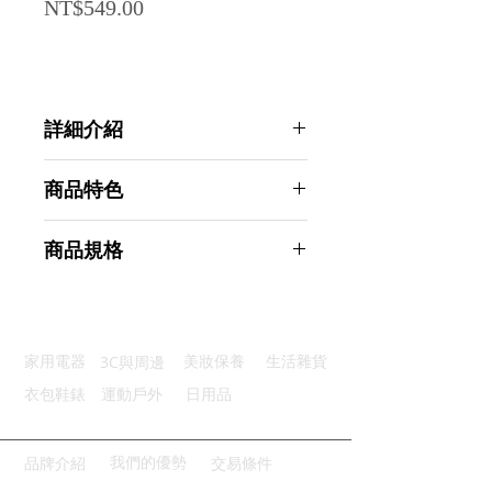
Price
NT$549.00
詳細介紹
點選前往觀看詳細介紹
商品特色
耐用材質：ABS塑膠耐用抗摔
商品規格
磁力定位：層與層對齊更俐落
標準尺寸：常見3x3x3規格
AHOYE 升級版磁力三階競賽專用魔
舒壓好物：轉轉手也轉轉心情
術方塊 1入組 (益智玩具 魔方)
輕巧便攜：外出隨手就能帶走
商品型號：p01_05245162
3C與周邊
家用電器
美妝保養
生活雜貨
主要材質：ABS
商品尺寸：5.5*5.5*5.5cm
衣包鞋錶
運動戶外
日用品
商品重量(g)：80
產地名稱：中國大陸
代理商：亞桓有限公司
我們的優勢
品牌介紹
交易條件