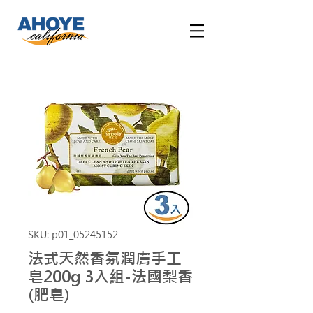
SKU: p01_05245152
法式天然香氛潤膚手工
皂200g 3入組-法國梨香
(肥皂)