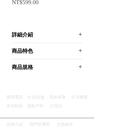
Price
NT$599.00
詳細介紹
點選前往觀看詳細介紹
商品特色
天然植萃：溫和潔淨減少負擔
商品規格
香氣療癒：洗澡也能放鬆心情
三重研磨：皂體扎實不易軟化
AHOYE 法式天然香氛潤膚手工皂
滋潤保濕：洗後肌膚較不乾澀
200g 3入組-法國梨香 (肥皂)
一皂多用：臉部身體皆可使用
商品型號：p01_05245152
3C與周邊
家用電器
美妝保養
生活雜貨
主要材質：橄欖油
商品尺寸：9*5*4cm
衣包鞋錶
運動戶外
日用品
商品重量(g)：200
產地名稱：中國大陸
代理商：亞桓有限公司
我們的優勢
品牌介紹
交易條件