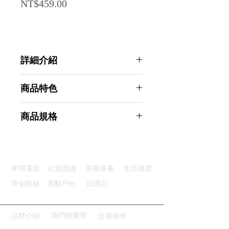
Price
NT$459.00
詳細介紹
點選前往觀看詳細介紹
商品特色
防水材質：選用PVC防水耐磨
商品規格
高亮顯眼：醒目亮色提升辨識度
升級浮力：加大氣囊漂浮更穩定
AHOYE 氣囊浮力綁帶泳圈 1入組 (救
方便氣嘴：強力氣嘴不易漏氣
生圈 浮力圈 救生浮標)
腰帶綁帶：鬆緊腰帶自由調整
商品型號：p01_05245146
3C與周邊
家用電器
美妝保養
生活雜貨
主要材質：PVC
商品尺寸：48.5*28*0.5cm
衣包鞋錶
運動戶外
日用品
商品重量(g)：165
產地名稱：中國大陸
代理商：亞桓有限公司
我們的優勢
品牌介紹
交易條件