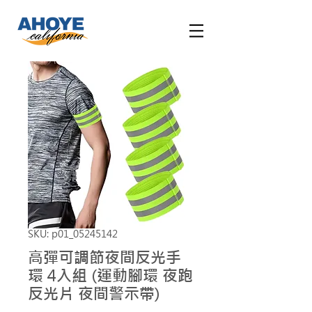
SKU: p01_05245142
高彈可調節夜間反光手
環 4入組 (運動腳環 夜跑
反光片 夜間警示帶)