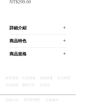
Price
NT$299.00
詳細介紹
點選前往觀看詳細介紹
商品特色
高亮反光：夜間醒目遠處可見
商品規格
彈力加倍：高彈纖維伸縮自如
可調尺寸：魔鬼氈固定不鬆脫
AHOYE 高彈可調節夜間反光手環 4
輕盈設計：配戴無感輕鬆活動
入組 (運動腳環 夜跑 反光片 夜間警
適用廣泛：運動日常工作都適用
示帶)
3C與周邊
家用電器
美妝保養
生活雜貨
商品型號：p01_05245142
主要材質：聚酯纖維
衣包鞋錶
運動戶外
日用品
商品尺寸：34.5*4.5*0.3cm
商品重量(g)：10
產地名稱：中國大陸
我們的優勢
品牌介紹
交易條件
代理商：亞桓有限公司