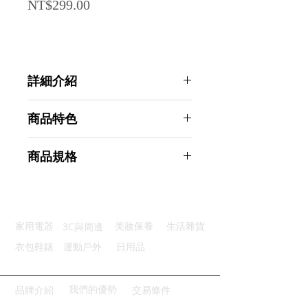
Price
NT$299.00
詳細介紹
點選前往觀看詳細介紹
商品特色
食品級鋼：高品質不鏽鋼超安心
商品規格
細密濾孔：蒸汽均勻料理更快
提把設計：防燙提取好拿方便
AHOYE 不鏽鋼電鍋料理蒸盤 22CM
底座加高：隔水蒸煮更加衛生
1入組 (蒸架 蒸籠架 蒸菜盤 加熱架 )
易清好洗：洗鍋沖水輕鬆快速
商品型號：p01_05245141
3C與周邊
家用電器
美妝保養
生活雜貨
主要材質：不鏽鋼
商品尺寸：22.5*22.5*3cm
衣包鞋錶
運動戶外
日用品
商品重量(g)：110
產地名稱：中國大陸
代理商：亞桓有限公司
我們的優勢
品牌介紹
交易條件