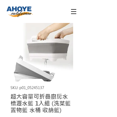
SKU: p01_05245137
超大容量可折疊廚房水
槽瀝水籃 1入組 (洗菜籃
置物籃 水桶 收納籃)