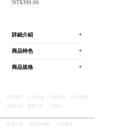
Price
NT$399.00
詳細介紹
點選前往觀看詳細介紹
商品特色
可折收納：折疊後只剩7cm
商品規格
容量設計：可裝得下更多食材
排水方便：旋鈕排水方便免搬動
AHOYE 超大容量可折疊廚房水槽瀝
雙邊提把：好提好拿方便不滑手
水籃 1入組 (洗菜籃 置物籃 水桶 收
防滑底座：四角穩固不易滑倒
納籃)
3C與周邊
家用電器
美妝保養
生活雜貨
商品型號：p01_05245137
主要材質：PP/矽膠
衣包鞋錶
運動戶外
日用品
商品尺寸：31.5*30.5*20cm
商品重量(g)：495
產地名稱：中國大陸
我們的優勢
品牌介紹
交易條件
代理商：亞桓有限公司