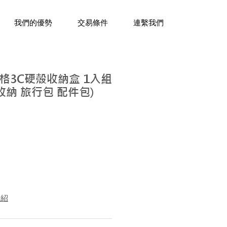
三十年經驗，企業禮贈品專家。
我們的優勢
交易條件
連繫我們
格3C硬殼收納盒 1入組
收納 旅行包 配件包)
介紹