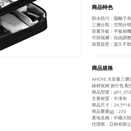
商品特色
防水防污：陽離子
三層分類：空間分
容量升級：平板相
可拆隔層：自由調
加寬提把：提久不
商品規格
AHOYE 大容量三層
線材收納 旅行包 配
商品型號：p01_052
主要材質：牛津布
商品尺寸：24.5*18.
商品重量(g)：235
產地名稱：中國大
代理商：亞桓有限