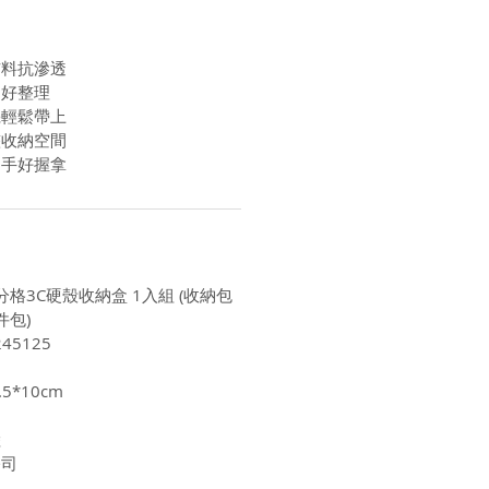
布料抗滲透
明好整理
機輕鬆帶上
整收納空間
勒手好握拿
分格3C硬殼收納盒 1入組 (收納包
件包)
45125
5*10cm
陸
公司