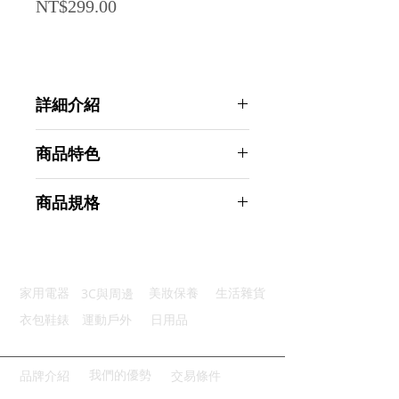
Price
NT$299.00
詳細介紹
點選前往觀看詳細介紹
商品特色
防水防污：陽離子布料抗滲透
商品規格
分類整齊：多層收納一目了然
雙層設計：上下開合分類收納
AHOYE 輕巧便攜3C電源線收納包 1
耐用好拉：尼龍拉鍊滑順不卡頓
入組 (旅行包 防水包 線材收納包 配
輕巧便攜：輕巧扁身隨手就能帶
件包)
3C與周邊
家用電器
美妝保養
生活雜貨
商品型號：p01_05245124
主要材質：牛津布
衣包鞋錶
運動戶外
日用品
商品尺寸：24*17*3cm
商品重量(g)：116
產地名稱：中國大陸
我們的優勢
品牌介紹
交易條件
代理商：亞桓有限公司