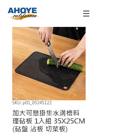
SKU: p01_05245122
加大可懸掛集水溝槽料
理砧板 1入組 35X25CM
(砧盤 沾板 切菜板)