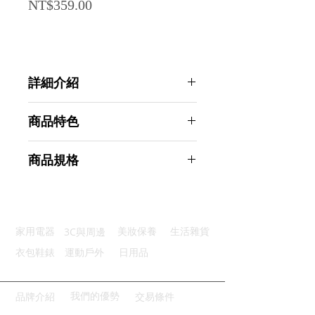
Price
NT$359.00
詳細介紹
點選前往觀看詳細介紹
商品特色
加大尺寸：大面積切菜不卡手
商品規格
果汁溝槽：防止湯汁流到桌面
雙面防滑：雙面止滑紋使用安心
AHOYE 加大可懸掛集水溝槽料理砧
可吊掛孔：晾乾收納吊掛不佔地
板 1入組 35X25CM (砧盤 沾板 切菜
容易清洗：沖水一抹快速乾燥
板)
3C與周邊
家用電器
美妝保養
生活雜貨
商品型號：p01_05245122
主要材質：PP
衣包鞋錶
運動戶外
日用品
商品尺寸：35*25*0.5cm
商品重量(g)：373
產地名稱：中國大陸
我們的優勢
品牌介紹
交易條件
代理商：亞桓有限公司