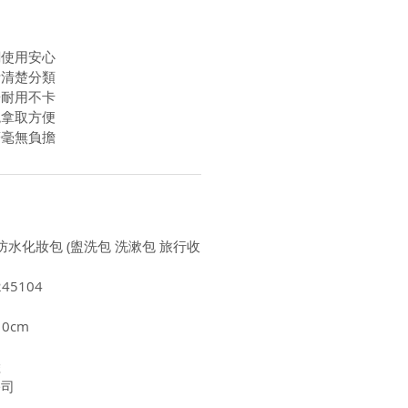
潮使用安心
計清楚分類
暢耐用不卡
繩拿取方便
著毫無負擔
量防水化妝包 (盥洗包 洗漱包 旅行收
45104
0cm
陸
公司