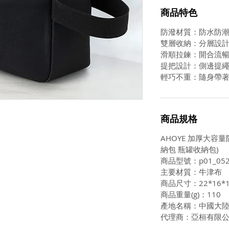
商品特色
防潑材質：防水防
雙層收納：分層設
滑順拉鍊：開合流
提把設計：側邊提
輕巧不重：隨身帶
商品規格
AHOYE 加厚大容
納包 瓶罐收納包)
商品型號：p01_052
主要材質：牛津布
商品尺寸：22*16*1
商品重量(g)：110
產地名稱：中國大
代理商：亞桓有限