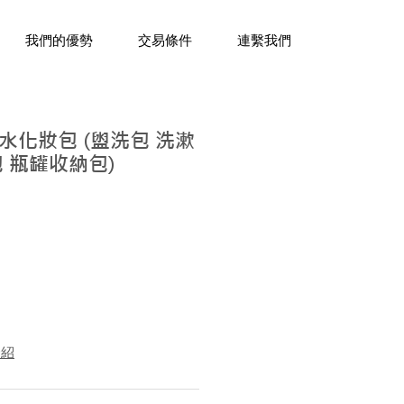
三十年經驗，企業禮贈品專家。
我們的優勢
交易條件
連繫我們
水化妝包 (盥洗包 洗漱
 瓶罐收納包)
介紹