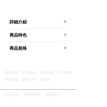
詳細介紹
點選前往觀看詳細介紹
商品特色
鋼絲繩芯：內芯鋼絲耐磨穩定
商品規格
繩長可調：輕鬆調節全家適用
防滑手柄：凹槽設計穩握不滑
AHOYE 輕量健身負重訓練跳繩 (運
防繞設計：跳繩不卡節奏順暢
動跳繩 有繩跳繩)
耐用不飄：穩定抗風繩身不亂
商品型號：p01_05245103
3C與周邊
家用電器
美妝保養
生活雜貨
主要材質：鋁合金
商品尺寸：300*16*1.5cm
衣包鞋錶
運動戶外
日用品
商品重量(g)：210
產地名稱：中國大陸
代理商：亞桓有限公司
我們的優勢
品牌介紹
交易條件