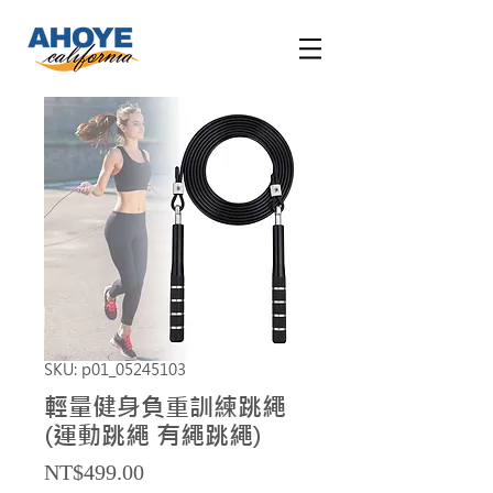
SKU: p01_05245103
輕量健身負重訓練跳繩
(運動跳繩 有繩跳繩)
Price
NT$499.00