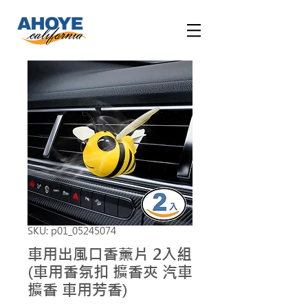
SKU: p01_05245074
車用出風口香薰片 2入組
(車用香氛扣 擴香夾 汽車
擴香 車用芳香)