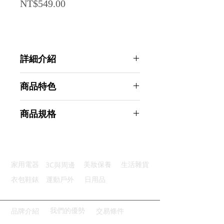
Price
NT$549.00
詳細介紹
點選前往觀看詳細介紹
商品特色
優質材質：堅固耐用不傷車子
商品規格
可愛造型：萌趣小蜜蜂陪你出發
清新芳香：持久散發舒適氣息
AHOYE 車用出風口香薰片 2入組 (車
不擋出風：迷你輕巧不佔空間
用香氛扣 擴香夾 汽車擴香 車用芳
安裝簡單：無需工具秒裝即用
香)
3C與周邊
家用電器
美妝保養
生活雜貨
商品型號：p01_05245074
主要材質：ABS
衣包鞋錶
運動戶外
日用品
商品尺寸：4.5*7.5*4cm
商品重量(g)：20
產地名稱：中國大陸
我們的優勢
品牌介紹
交易條件
代理商：亞桓有限公司