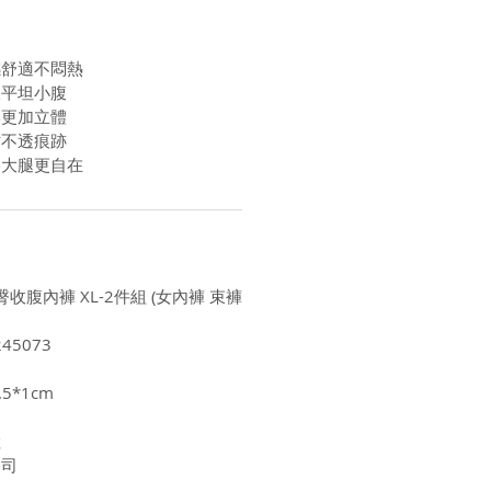
感舒適不悶熱
線平坦小腹
形更加立體
貼不透痕跡
擦大腿更自在
臀收腹內褲 XL-2件組 (女內褲 束褲
45073
5*1cm
陸
公司