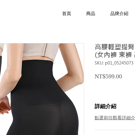
首頁
商品
品牌介紹
高腰輕塑提臀收
(女內褲 束褲
SKU: p01_05245073
Price
NT$599.00
詳細介紹
點選前往觀看詳細