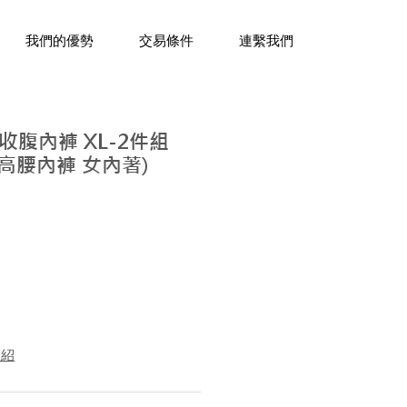
三十年經驗，企業禮贈品專家。
我們的優勢
交易條件
連繫我們
腹內褲 XL-2件組
 高腰內褲 女內著)
介紹