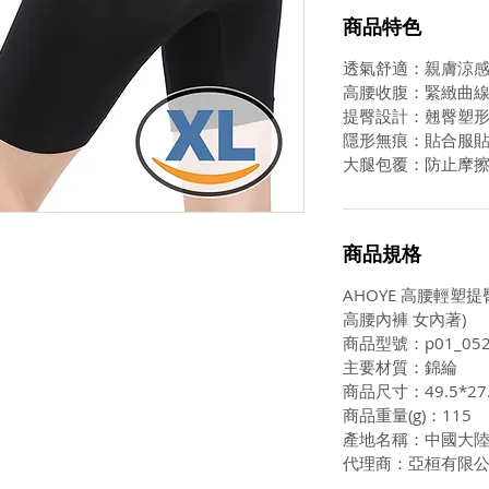
商品特色
透氣舒適：親膚涼
高腰收腹：緊緻曲
提臀設計：翹臀塑
隱形無痕：貼合服
大腿包覆：防止摩
商品規格
AHOYE 高腰輕塑提
高腰內褲 女內著)
商品型號：p01_052
主要材質：錦綸
商品尺寸：49.5*27.
商品重量(g)：115
產地名稱：中國大
代理商：亞桓有限