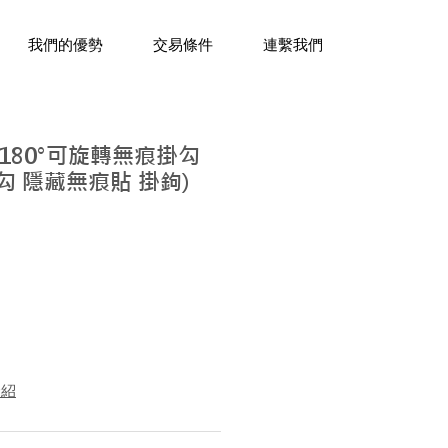
三十年經驗，企業禮贈品專家。
我們的優勢
交易條件
連繫我們
180°可旋轉無痕掛勾
掛勾 隱藏無痕貼 掛鉤)
介紹