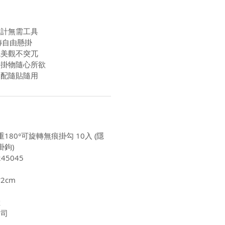
設計無需工具
轉自由懸掛
觀美觀不突兀
房掛物隨心所欲
適配隨貼隨用
重180°可旋轉無痕掛勾 10入 (隱
掛鉤)
45045
*2cm
陸
公司