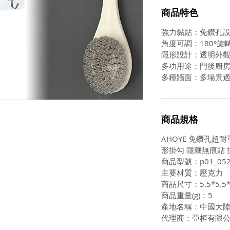
商品特色
強力黏貼：免鑽孔
角度可調：180°旋
隱形設計：透明外
多功用途：門後廚
多種牆面：多場景
商品規格
AHOYE 免鑽孔超耐
形掛勾 隱藏無痕貼 
商品型號：p01_052
主要材質：壓克力
商品尺寸：5.5*5.5
商品重量(g)：5
產地名稱：中國大
代理商：亞桓有限