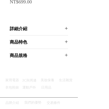
Price
NT$699.00
詳細介紹
點選前往觀看詳細介紹
商品特色
優質材質：不沾塗層耐磨耐用
商品規格
均勻導熱：平底設計導熱均勻
油脂過濾：太陽紋理健康排油
AHOYE 爐具通用韓式不沾燒烤盤
清潔便利：清洗輕鬆清潔好便利
32CM (煎烤盤 露營烤盤 烤肉盤)
爐具通用：廣泛適用各種爐具
商品型號：p01_05245042
3C與周邊
家用電器
美妝保養
生活雜貨
主要材質：碳鋼
商品尺寸：36*36*1cm
衣包鞋錶
運動戶外
日用品
商品重量(g)：530
產地名稱：中國大陸
代理商：亞桓有限公司
我們的優勢
品牌介紹
交易條件