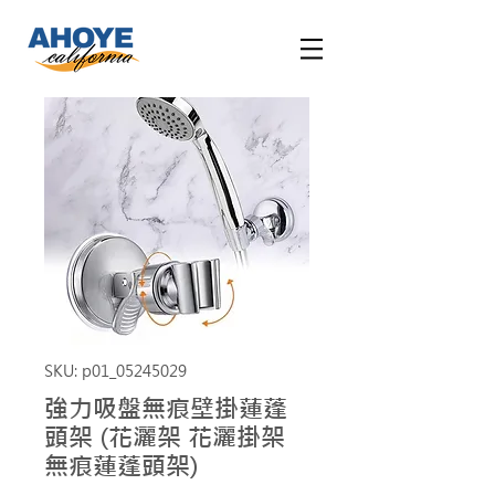
SKU: p01_05245029
強力吸盤無痕壁掛蓮蓬
頭架 (花灑架 花灑掛架
無痕蓮蓬頭架)