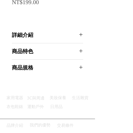
Price
NT$199.00
詳細介紹
點選前往觀看詳細介紹
商品特色
優質材質：ABS材質不易損壞
商品規格
免釘免鑽：一秒安裝無損牆面
自由調整：360°旋轉暢享淋浴
AHOYE 強力吸盤無痕壁掛蓮蓬頭架
超強吸附：穩固吸盤不滑落
(花灑架 花灑掛架 無痕蓮蓬頭架)
多種表面：浴室多種環境皆可用
商品型號：p01_05245029
3C與周邊
家用電器
美妝保養
生活雜貨
主要材質：ABS
商品尺寸：10.5*7*6.5cm
衣包鞋錶
運動戶外
日用品
商品重量(g)：65
產地名稱：中國大陸
代理商：亞桓有限公司
我們的優勢
品牌介紹
交易條件