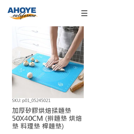
SKU: p01_05245021
加厚矽膠烘焙揉麵墊
50X40CM (擀麵墊 烘焙
墊 料理墊 桿麵墊)