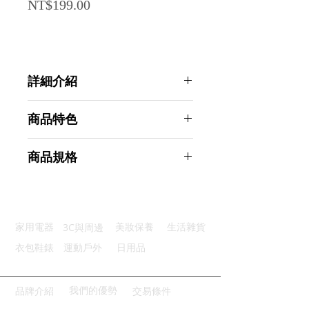
Price
NT$199.00
詳細介紹
點選前往觀看詳細介紹
商品特色
雙層加厚：長久使用耐用不變形
商品規格
不沾表面：麵團不黏手烹飪更順暢
防滑底部：牢牢吸附檯面不滑動
AHOYE 加厚矽膠烘焙揉麵墊
測量標尺：公分英吋精準掌握尺寸
50X40CM (擀麵墊 烘焙墊 料理墊 桿
捲曲收納：不占空間櫥櫃收納便利
麵墊)
3C與周邊
家用電器
美妝保養
生活雜貨
商品型號：p01_05245021
主要材質：矽膠
衣包鞋錶
運動戶外
日用品
商品尺寸：50*40*0.2cm
商品重量(g)：190
產地名稱：中國大陸
我們的優勢
品牌介紹
交易條件
代理商：亞桓有限公司