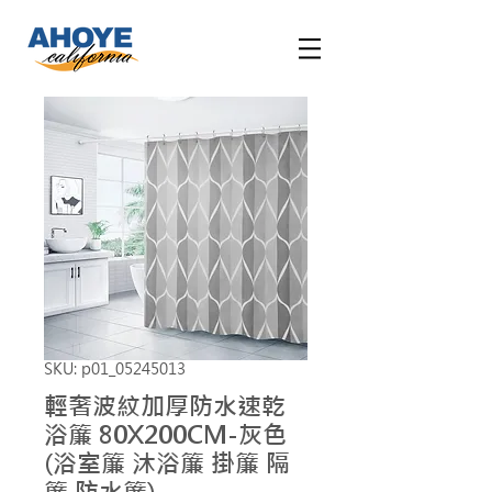
SKU: p01_05245013
輕奢波紋加厚防水速乾
浴簾 80X200CM-灰色
(浴室簾 沐浴簾 掛簾 隔