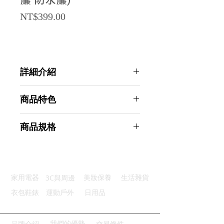
簾 防水簾)
Price
NT$399.00
詳細介紹
點選前往觀看詳細介紹
商品特色
防水速乾：高分子塗層潔淨舒適
商品規格
加厚材質：堅韌耐用不易損壞
防霉抗菌：保持乾淨健康無憂
AHOYE 輕奢波紋加厚防水速乾浴簾
金屬扣眼：加強設計穩固耐用
80X200CM-灰色 (浴室簾 沐浴簾 掛
加重底邊：垂墜自然不易飄動
簾 隔簾 防水簾)
3C與周邊
家用電器
美妝保養
生活雜貨
商品型號：p01_05245013
主要材質：聚酯纖維布
衣包鞋錶
運動戶外
日用品
商品尺寸：200*80*0.3cm
商品重量(g)：255
產地名稱：中國大陸
我們的優勢