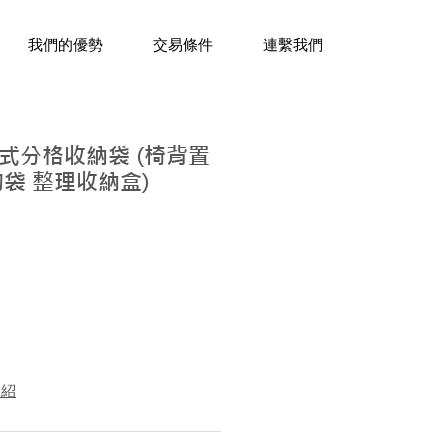
三十年經驗，企業禮贈品專家。
我們的優勢
交易條件
連繫我們
式分格收納袋 (椅背置
袋 整理收納盒)
介紹