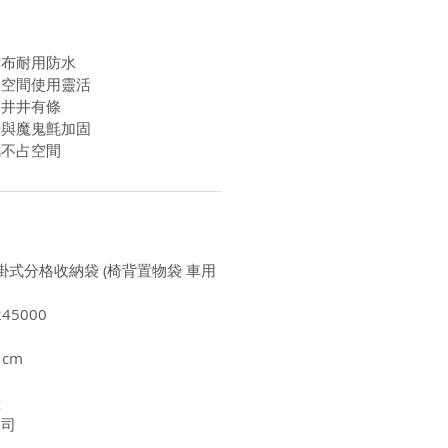
津布耐用防水
板空間使用靈活
納井井有條
帶與魔鬼氈加固
攜不占空間
箱掛式分格收納袋 (椅背置物袋 車用
45000
1cm
陸
公司