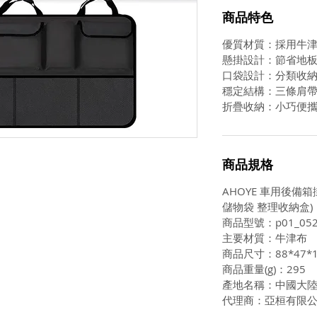
商品特色
優質材質：採用牛
懸掛設計：節省地
口袋設計：分類收
穩定結構：三條肩
折疊收納：小巧便
商品規格
AHOYE 車用後備
儲物袋 整理收納盒)
商品型號：p01_052
主要材質：牛津布
商品尺寸：88*47*
商品重量(g)：295
產地名稱：中國大
代理商：亞桓有限