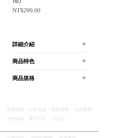
拖)
Price
NT$299.00
詳細介紹
點選前往觀看詳細介紹
商品特色
透氣保暖：超柔鞋面腳感舒適
商品規格
三色可選：溫暖色調任您挑選
厚實緩震：EVA填充舒適支撐
AHOYE 厚底柔棉防滑耐磨保暖拖鞋
柔軟耐用：360度彎曲輕便靈活
37-38碼-浪漫粉 (居家拖鞋 室內拖鞋
防滑耐磨：穩固安全步步安心
毛毛拖)
3C與周邊
家用電器
美妝保養
生活雜貨
商品型號：p01_05244994
主要材質：絨毛
衣包鞋錶
運動戶外
日用品
商品尺寸：25*9.5*2.3cm
商品重量(g)：185
產地名稱：中國大陸
我們的優勢