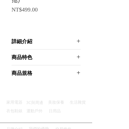
拖)
Price
NT$499.00
詳細介紹
點選前往觀看詳細介紹
商品特色
優質材質：久穿不變形舒適有支撐
商品規格
柔軟保暖：優質毛絨舒適貼腳
安全穩固：防滑耐磨設計步步安心
AHOYE 舒適厚底防滑加絨保暖拖鞋
輕便靈活：隨意彎折不易損壞
37-38碼-胭脂粉 (居家拖鞋 室內拖鞋
三色可選：溫暖色調任您挑選
毛毛拖)
3C與周邊
家用電器
美妝保養
生活雜貨
商品型號：p01_05244987
主要材質：PVC
衣包鞋錶
運動戶外
日用品
商品尺寸：26*21*6cm
商品重量(g)：325
產地名稱：中國大陸
我們的優勢