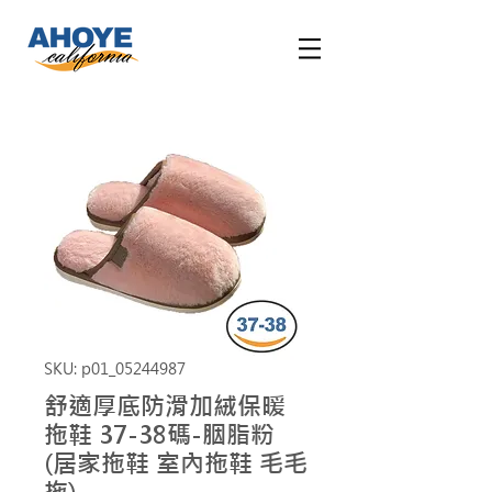
SKU: p01_05244987
舒適厚底防滑加絨保暖
拖鞋 37-38碼-胭脂粉
(居家拖鞋 室內拖鞋 毛毛