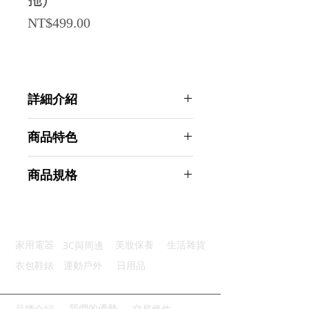
拖)
Price
NT$499.00
詳細介紹
點選前往觀看詳細介紹
商品特色
優質材質：久穿不變形舒適有支撐
商品規格
柔軟保暖：優質毛絨舒適貼腳
安全穩固：防滑耐磨設計步步安心
AHOYE 舒適厚底防滑加絨保暖拖鞋
輕便靈活：隨意彎折不易損壞
37-38碼-月光白 (居家拖鞋 室內拖鞋
三色可選：溫暖色調任您挑選
毛毛拖)
3C與周邊
家用電器
美妝保養
生活雜貨
商品型號：p01_05244985
主要材質：PVC
衣包鞋錶
運動戶外
日用品
商品尺寸：26*21*6cm
商品重量(g)：325
產地名稱：中國大陸
我們的優勢