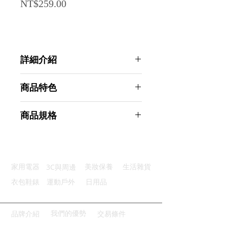
Price
NT$259.00
詳細介紹
點選前往觀看詳細介紹
商品特色
伸縮設計：隨心調節清潔長度
商品規格
柔軟可彎：微纖刷頭超級靈活
超細纖維：強力吸附不揚灰塵
AHOYE 可伸縮細扁平縫隙除塵撢
可拆清洗：布套可清洗重複使用
(除塵刷 吸塵撢 雞毛撢子 清潔刷 灰
多處適用：家中角落全部搞定
塵撢)
3C與周邊
家用電器
美妝保養
生活雜貨
商品型號：p01_05244966
主要材質：塑膠+不銹鋼管
衣包鞋錶
運動戶外
日用品
商品尺寸：130*2*2cm
商品重量(g)：175
產地名稱：中國大陸
我們的優勢
品牌介紹
交易條件
代理商：亞桓有限公司