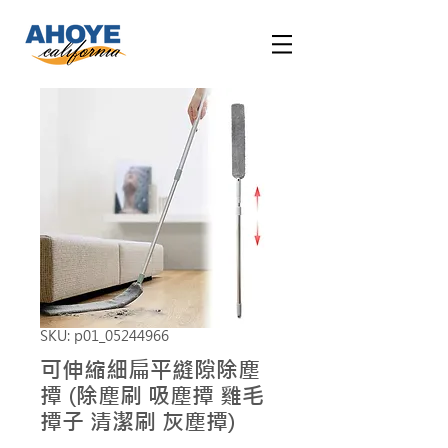
SKU: p01_05244966
可伸縮細扁平縫隙除塵
撢 (除塵刷 吸塵撢 雞毛
撢子 清潔刷 灰塵撢)