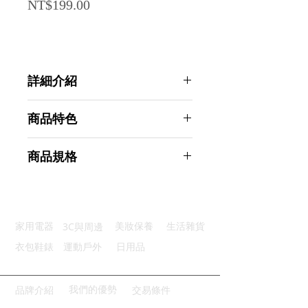
Price
NT$199.00
詳細介紹
點選前往觀看詳細介紹
商品特色
優質材質：耐用塑膠防刮防傷
商品規格
弧形握感：人體工學手柄操作省力
掛孔設計：尾部掛孔方便收納存放
AHOYE 萬用清潔除膠器 2入組附20
替換刮片：附20刃片長期使用
入替換刮片 (刮板 刮刀 除垢器 刮鏟)
多功應用：膠污頑漬一刮即淨
商品型號：p01_05244962
3C與周邊
家用電器
美妝保養
生活雜貨
主要材質：塑膠
商品尺寸：14*10*2cm
衣包鞋錶
運動戶外
日用品
商品重量(g)：50
產地名稱：中國大陸
代理商：亞桓有限公司
我們的優勢
品牌介紹
交易條件