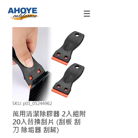
SKU: p01_05244962
萬用清潔除膠器 2入組附
20入替換刮片 (刮板 刮
刀 除垢器 刮鏟)