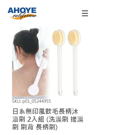
SKU: p01_05244955
日系無印風軟毛長柄沐
浴刷 2入組 (洗澡刷 搓澡
刷 刷背 長柄刷)