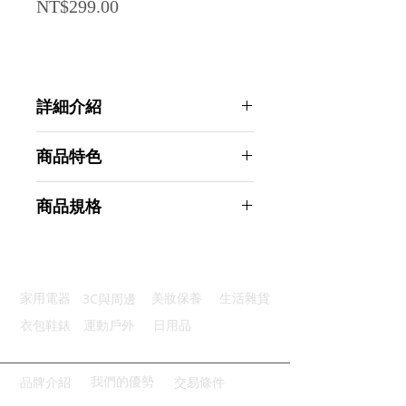
Price
NT$299.00
詳細介紹
點選前往觀看詳細介紹
商品特色
優質材質：輕巧堅韌耐用防水防潮
商品規格
深層清潔：刷毛濃密清除毛孔污垢
防滑手柄：特殊凹槽濕手操作不滑
AHOYE 日系無印風軟毛長柄沐浴刷
多功使用：乾濕兩用呵護肌膚
2入組 (洗澡刷 搓澡刷 刷背 長柄刷)
收納方便：輕鬆懸掛收納乾淨整齊
商品型號：p01_05244955
3C與周邊
家用電器
美妝保養
生活雜貨
主要材質：PP尼龍
商品尺寸：36*7.5*3.5cm
衣包鞋錶
運動戶外
日用品
商品重量(g)：125
產地名稱：中國大陸
代理商：亞桓有限公司
我們的優勢
品牌介紹
交易條件