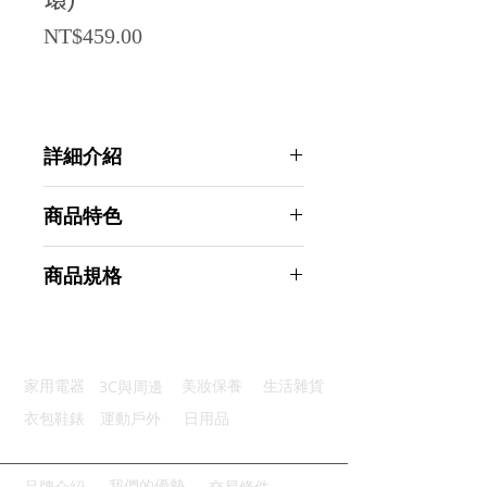
環)
Price
NT$459.00
詳細介紹
點選前往觀看詳細介紹
商品特色
優質材質：尼龍+金屬結實耐用
商品規格
防脫穩固：鷹嘴扣設計安全無憂
舒適內襯：柔軟不磨頸久戴舒適
AHOYE 厚款可調節金屬扣寵物頸圈
堅固連接：多功能D環方便實用
54-62CM-深卡其 (寵物配件 頸圈 脖
控制手柄：厚實設計掌控隨心
圈 頸環)
3C與周邊
家用電器
美妝保養
生活雜貨
商品型號：p01_05244945
主要材質：聚酯纖維
衣包鞋錶
運動戶外
日用品
商品尺寸：63.5*4.8*0.8cm
商品重量(g)：160
產地名稱：中國大陸
我們的優勢