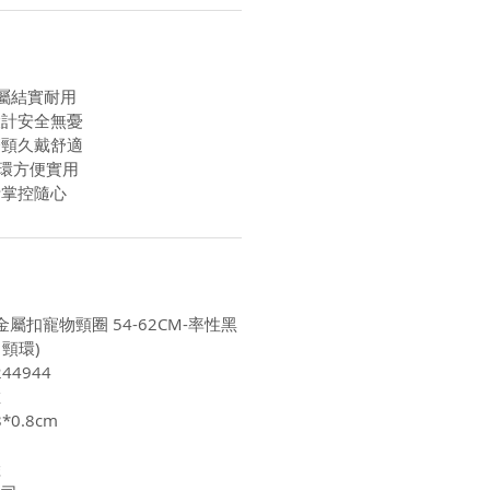
屬結實耐用
設計安全無憂
磨頸久戴舒適
環方便實用
計掌控隨心
金屬扣寵物頸圈 54-62CM-率性黑
 頸環)
44944
維
*0.8cm
陸