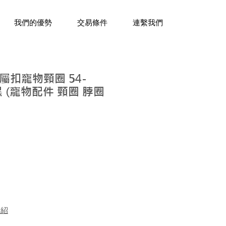
三十年經驗，企業禮贈品專家。
我們的優勢
交易條件
連繫我們
扣寵物頸圈 54-
黑 (寵物配件 頸圈 脖圈
介紹