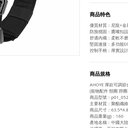
商品特色
優質材質：尼龍+金
防脫穩固：鷹嘴扣
舒適內襯：柔軟不
堅固連接：多功能D
控制手柄：厚實設
商品規格
AHOYE 厚款可調節
(寵物配件 頸圈 脖圈
商品型號：p01_052
主要材質：聚酯纖
商品尺寸：63.5*4.8
商品重量(g)：160
產地名稱：中國大