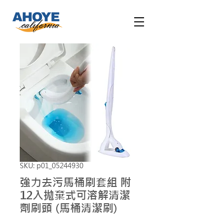
SKU: p01_05244930
強力去污馬桶刷套組 附
12入拋棄式可溶解清潔
劑刷頭 (馬桶清潔刷)