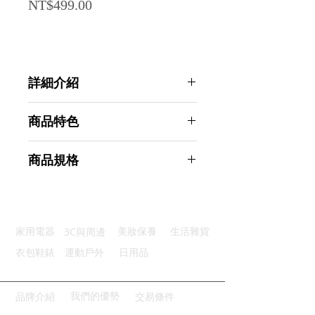
Price
NT$499.00
詳細介紹
點選前往觀看詳細介紹
商品特色
優質材質：塑膠結構堅固又耐用
商品規格
潔淨高效：濃縮清潔劑一刷即亮
用完即丟：拋棄式刷頭乾淨又方便
AHOYE 強力去污馬桶刷套組 附12入
弧形設計：靈活刷洗清潔無死角
拋棄式可溶解清潔劑刷頭 (馬桶清潔
靈活收納：壁掛底座可隨心選擇
刷)
3C與周邊
家用電器
美妝保養
生活雜貨
商品型號：p01_05244930
主要材質：塑膠
衣包鞋錶
運動戶外
日用品
商品尺寸：49*16*3cm
商品重量(g)：210
產地名稱：中國大陸
我們的優勢
品牌介紹
交易條件
代理商：亞桓有限公司