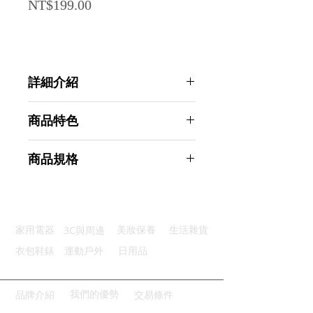
Price
NT$199.00
詳細介紹
點選前往觀看詳細介紹
商品特色
優質材質：塑膠材質堅固耐用
商品規格
雙刻度標：毫升克數清晰易讀
多規格組：五種容量滿足需求
AHOYE 烘焙料理帶刻度量匙5件組
圓潤邊角：一體成型安全耐用
(量勺 茶匙 調味匙 計量勺 料理匙)
扣環收納：可拆設計整齊方便
商品型號：p01_05244917
3C與周邊
家用電器
美妝保養
生活雜貨
主要材質：塑膠
商品尺寸：11.5*2*0.5cm
衣包鞋錶
運動戶外
日用品
商品重量(g)：25
產地名稱：中國大陸
代理商：亞桓有限公司
我們的優勢
品牌介紹
交易條件