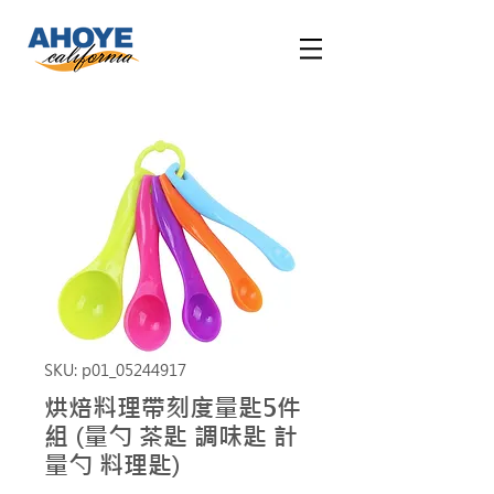
SKU: p01_05244917
烘焙料理帶刻度量匙5件
組 (量勺 茶匙 調味匙 計
量勺 料理匙)