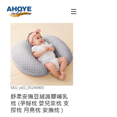
SKU: p01_05244905
舒柔安撫豆絨護腰哺乳
枕 (孕婦枕 嬰兒靠枕 支
撐枕 月亮枕 安撫枕 )