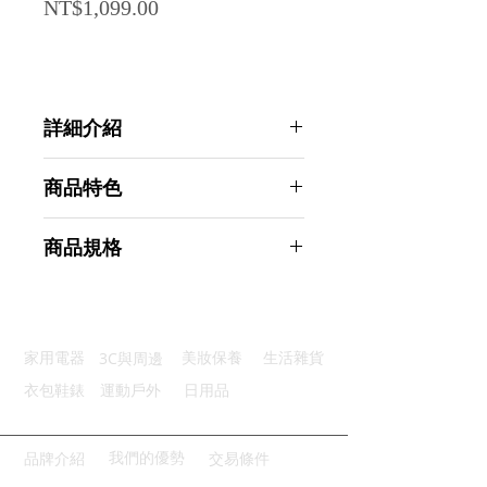
Price
NT$1,099.00
詳細介紹
點選前往觀看詳細介紹
商品特色
透氣性佳：透氣不悶熱舒爽一整天
商品規格
柔軟觸感：豆豆絨質感超柔軟
易於清潔：拆卸簡單方便可機洗
AHOYE 舒柔安撫豆絨護腰哺乳枕
人體工學：多角度支撐貼合身形
(孕婦枕 嬰兒靠枕 支撐枕 月亮枕 安
多功用途：餵食輔坐俯臥一枕多用
撫枕 )
3C與周邊
家用電器
美妝保養
生活雜貨
商品型號：p01_05244905
主要材質：棉/豆豆絨
衣包鞋錶
運動戶外
日用品
商品尺寸：43*38*12cm
商品重量(g)：485
產地名稱：中國大陸
我們的優勢
品牌介紹
交易條件
代理商：亞桓有限公司