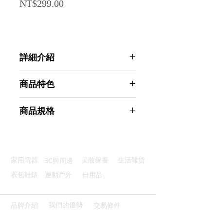
Price
NT$299.00
詳細介紹
點選前往觀看詳細介紹
商品特色
優質材質：太空鋁材質耐用防鏽
商品規格
輕鬆安裝：免打孔一掛即用超方便
適配門厚：適用門厚度穩固不晃
AHOYE 免打孔壁掛無痕門後掛勾
圓頭設計：掛勾圓潤光滑不傷衣帽
(掛衣架 衣物掛勾 收納掛勾 門上掛
廣泛兼容：廣泛適用於各種地方
勾)
3C與周邊
家用電器
美妝保養
生活雜貨
商品型號：p01_05244893
主要材質：鋁鎂合金
衣包鞋錶
運動戶外
日用品
商品尺寸：32*11*5.5cm
商品重量(g)：175
產地名稱：中國大陸
我們的優勢
品牌介紹
交易條件
代理商：亞桓有限公司