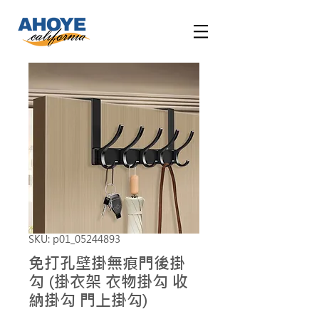
SKU: p01_05244893
免打孔壁掛無痕門後掛
勾 (掛衣架 衣物掛勾 收
納掛勾 門上掛勾)