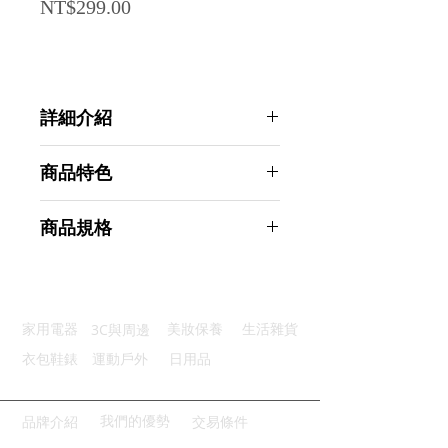
Price
NT$299.00
詳細介紹
點選前往觀看詳細介紹
商品特色
雙電源設計：太陽能+電池供電
商品規格
寬屏顯示：清晰螢幕顯示閱讀輕鬆
舒適按鍵：大按鈕設計操作流暢
AHOYE 12位數雙電源大螢幕商用計
計算功能：日常運算功能齊全
算機 櫻花粉 (文具 辦公室用品 辦公
防滑腳墊：底部穩定防滑保護桌面
文具)
3C與周邊
家用電器
美妝保養
生活雜貨
商品型號：p01_05244889
主要材質：塑膠
衣包鞋錶
運動戶外
日用品
商品尺寸：14.5*12*3cm
商品重量(g)：105
產地名稱：中國大陸
我們的優勢
品牌介紹
交易條件
代理商：亞桓有限公司