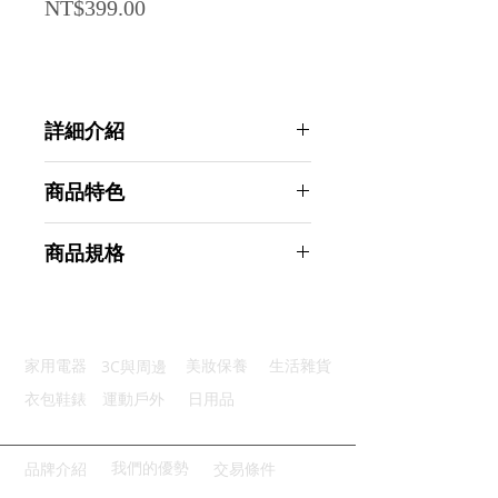
Price
NT$399.00
詳細介紹
點選前往觀看詳細介紹
商品特色
圓潤邊角：邊角圓潤安全防刮傷
商品規格
寬屏顯示：大螢幕清晰好閱讀
舒適按鍵：機械鍵感按壓手感舒適
AHOYE 繽紛馬卡龍大螢幕機械鍵盤
功能齊全：合理按鍵位置操作流暢
計算機 丁香紫 (文具 辦公室用品 辦
省電設計：自動關機延長電池壽命
公文具)
3C與周邊
家用電器
美妝保養
生活雜貨
商品型號：p01_05244868
主要材質：ABS+LCD
衣包鞋錶
運動戶外
日用品
商品尺寸：15.5*11*3cm
商品重量(g)：145
產地名稱：中國大陸
我們的優勢
品牌介紹
交易條件
代理商：亞桓有限公司