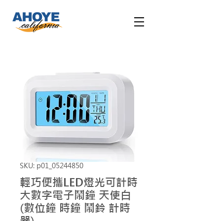
SKU: p01_05244850
輕巧便攜LED燈光可計時
大數字電子鬧鐘 天使白
(數位鐘 時鐘 鬧鈴 計時