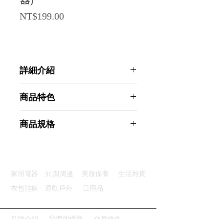
器)
Price
NT$199.00
詳細介紹
點選前往觀看詳細介紹
商品特色
一鍵模式：多模式輕鬆隨手切換
商品規格
雙制切換：支援12/24小時制
貪睡提醒：鬧鐘響貪睡再提醒
AHOYE 輕巧便攜LED燈光可計時大
溫度顯示：攝氏華氏可自由切換
數字電子鬧鐘 天使白 (數位鐘 時鐘
供電便利：兩節AAA電池驅動
鬧鈴 計時器)
3C與周邊
家用電器
美妝保養
生活雜貨
商品型號：p01_05244850
主要材質：塑膠
衣包鞋錶
運動戶外
日用品
商品尺寸：9.5*6*3cm
商品重量(g)：55
產地名稱：中國大陸
我們的優勢