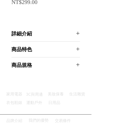
Price
NT$299.00
詳細介紹
點選前往觀看詳細介紹
商品特色
輕鬆整理：讓衣物整齊有序不煩惱
商品規格
折疊設計：節省空間便於收納
網格透氣：保持衣物乾爽無異味
AHOYE 透氣大容量可摺疊洗衣籃
提手設計：輕鬆搬運舒適不費力
(髒衣籃 收納籃 手提洗衣袋 衣物收
耐用工藝：精細車線工藝結構穩固
納袋)
3C與周邊
家用電器
美妝保養
生活雜貨
商品型號：p01_05244848
主要材質：聚酯纖維
衣包鞋錶
運動戶外
日用品
商品尺寸：33*33*33cm
商品重量(g)：220
產地名稱：中國大陸
我們的優勢
品牌介紹
交易條件
代理商：亞桓有限公司