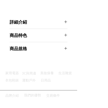
詳細介紹
點選前往觀看詳細介紹
商品特色
書寫流暢：順滑自然精準不延遲
商品規格
高靈敏度：精準操作書寫視野清晰
磁吸筆帽：雙向磁吸收納更方便
AHOYE 磁吸電容式圓盤觸控筆 適用
烤漆筆桿：鋼琴烤漆工藝輕盈筆身
所有設備
廣泛兼容：與市面上多種設備兼容
商品型號：p01_05244844
3C與周邊
家用電器
美妝保養
生活雜貨
主要材質：不鏽鋼
商品尺寸：12.5*0.9*0.9cm
衣包鞋錶
運動戶外
日用品
商品重量(g)：10
產地名稱：中國大陸
代理商：亞桓有限公司
我們的優勢
品牌介紹
交易條件