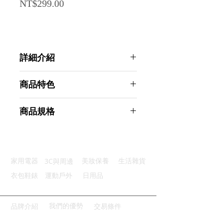
Price
NT$299.00
詳細介紹
點選前往觀看詳細介紹
商品特色
超大容量：空間寬敞裝載更多物品
商品規格
雙向拉鍊：拉鍊順滑好拉開合便捷
防水防塵：防護全面清潔更便利
AHOYE 加大加厚點點風防塵手提收
輕便易攜：折疊設計收納不占空間
納袋 (搬家袋 環保袋 棉被袋 打包袋
加寬手提：手感舒適輕便不勒手
防塵袋)
3C與周邊
家用電器
美妝保養
生活雜貨
商品型號：p01_05244842
主要材質：不織布
衣包鞋錶
運動戶外
日用品
商品尺寸：80*55*20cm
商品重量(g)：200
產地名稱：中國大陸
我們的優勢
品牌介紹
交易條件
代理商：亞桓有限公司