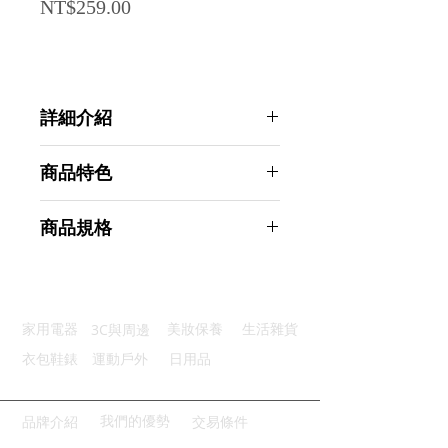
Price
NT$259.00
詳細介紹
點選前往觀看詳細介紹
商品特色
升級材質：安全帶材質耐用可靠
商品規格
十字固定：雙向穩固行李不滑脫
簡易插扣：使用方便快速開合
AHOYE 十字型行李箱束帶 典雅紅
可調長度：長度靈活適配多尺寸
(行李箱綁帶 行李箱固定帶 打包帶
多彩配色：隨心選擇個人風格
扣帶)
3C與周邊
家用電器
美妝保養
生活雜貨
商品型號：p01_05244839
主要材質：防尼龍十字帶
衣包鞋錶
運動戶外
日用品
商品尺寸：110*5*0.2cm
商品重量(g)：250
產地名稱：中國大陸
我們的優勢
品牌介紹
交易條件
代理商：亞桓有限公司