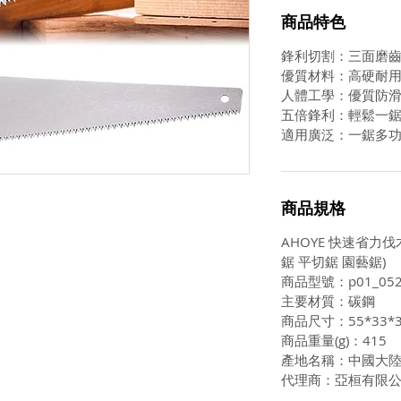
商品特色
鋒利切割：三面磨
優質材料：高硬耐
人體工學：優質防
五倍鋒利：輕鬆一
適用廣泛：一鋸多
商品規格
AHOYE 快速省力伐
鋸 平切鋸 園藝鋸)
商品型號：p01_052
主要材質：碳鋼
商品尺寸：55*33*
商品重量(g)：415
產地名稱：中國大
代理商：亞桓有限