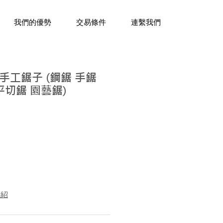
三十年經驗，企業禮贈品專家。
我們的優勢
交易條件
連繫我們
手工鋸子 (鋼鋸 手鋸
平切鋸 園藝鋸)
介紹