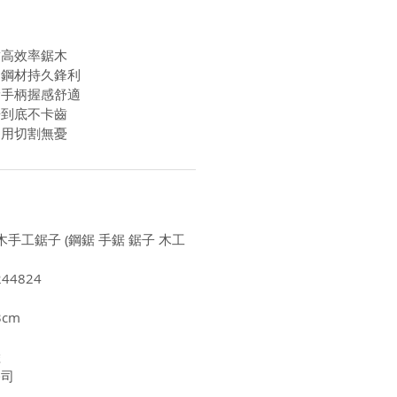
齒高效率鋸木
用鋼材持久鋒利
滑手柄握感舒適
鋸到底不卡齒
功用切割無憂
木手工鋸子 (鋼鋸 手鋸 鋸子 木工
44824
3cm
陸
公司