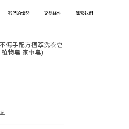
三十年經驗，企業禮贈品專家。
我們的優勢
交易條件
連繫我們
不傷手配方植萃洗衣皂
皂 植物皂 家事皂)
介紹