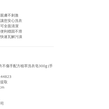
方親膚不刺激
菌讓您安心洗衣
用可全面清潔
用便利穩固不滑
潔快速瓦解污漬
衣不傷手配方植萃洗衣皂300g (手
44823
物提取
cm
陸
公司