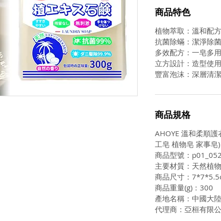
商品特色
植物萃取：溫和配
抗菌除蟎：潔淨除
多效配方：一皂多
立方設計：造型使
豐富泡沫：深層清
商品規格
AHOYE 溫和柔順護
工皂 植物皂 家事皂)
商品型號：p01_052
主要材質：天然植
商品尺寸：7*7*5.5
商品重量(g)：300
產地名稱：中國大
代理商：亞桓有限