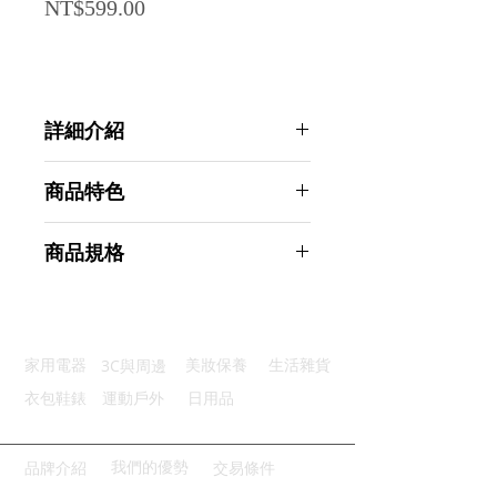
Price
NT$599.00
詳細介紹
點選前往觀看詳細介紹
商品特色
強力吸水：超強吸收力可快速吸水
商品規格
親膚性佳：細密纖維柔軟滑順親膚
迅速快乾：迅速乾燥不易滋生細菌
AHOYE 超柔軟加厚吸水速乾浴巾
不掉毛絮：超細纖維緊密不易掉毛
70x135CM 2入組 (毛巾 洗澡毛巾 沙
細緻作工：邊緣採用包邊均勻設計
灘巾 )
3C與周邊
家用電器
美妝保養
生活雜貨
商品型號：p01_05244802
主要材質：珊瑚絨
衣包鞋錶
運動戶外
日用品
商品尺寸：135*70*0.5cm
商品重量(g)：275
產地名稱：中國大陸
我們的優勢
品牌介紹
交易條件
代理商：亞桓有限公司